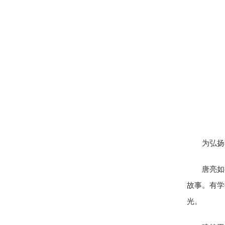
为弘扬
唐亮如
故事。有学
光。