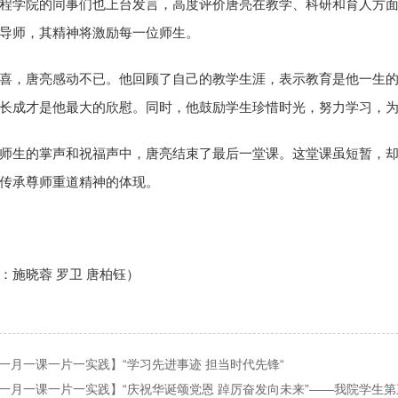
程学院的同事们也上台发言，高度评价唐亮在教学、科研和育人方
导师，其精神将激励每一位师生。
喜，唐亮感动不已。他回顾了自己的教学生涯，表示教育是他一生
长成才是他最大的欣慰。同时，他鼓励学生珍惜时光，努力学习，
师生的掌声和祝福声中，唐亮结束了最后一堂课。这堂课虽短暂，
传承尊师重道精神的体现。
：施晓蓉 罗卫 唐柏钰）
一月一课一片一实践】“学习先进事迹 担当时代先锋“
一月一课一片一实践】“庆祝华诞颂党恩 踔厉奋发向未来”——我院学生