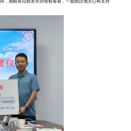
支持
，
期盼各位校友常回母校看看，一如既往地关心和支持