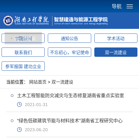
导航
双一流建设
学院新闻
通知公告
学术活动
联系我们
不忘初心，牢记使命
双一流建设
参军报国 建功立业
当前位置：
网站首页
>
双一流建设
土木工程智能防灾减灾与生态修复湖南省重点实验室
2021-01-31
“绿色低碳建筑节能与材料技术”湖南省工程研究中心
2023-06-20